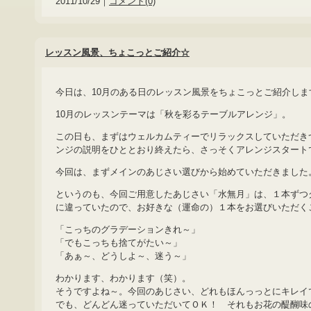
2011/10/29｜
コメント(0)
レッスン風景、ちょこっとご紹介☆
今日は、10月のある日のレッスン風景をちょこっとご紹介しま
10月のレッスンテーマは「秋を彩るテーブルアレンジ」。
この日も、まずはウェルカムティーでリラックスしていただき
ンジの説明をひととおり終えたら、さっそくアレンジスタート
今回は、まずメインのあじさい選びから始めていただきました
というのも、今回ご用意したあじさい「水無月」は、１本ずつ
に違っていたので、お好きな（運命の）１本をお選びいただく
「こっちのグラデーションきれ～」
「でもこっちも捨てがたい～」
「あぁ～、どうしよ～、迷う～」
わかります、わかります（笑）。
そうですよね～。今回のあじさい、どれもほんっっとにキレイ
でも、どんどん迷っていただいてＯＫ！ それもお花の醍醐味