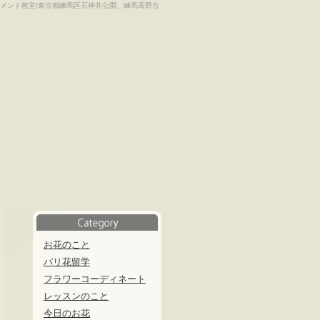
メント教室/東京都練馬区石神井公園、練馬高野台
お花のこと
パリ花留学
フラワーコーディネート
レッスンのこと
今日のお花