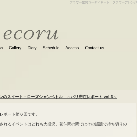
フラワー空間コーディネート・フラワーアレンジ
on
Gallery
Diary
Schedule
Access
Contact us
のスイート・ローズシャンペトル ～パリ滞在レポート vol.6～
レポート第６回です。
されるイベントはどれも大盛況、花仲間の間ではその話題で持ち切りの