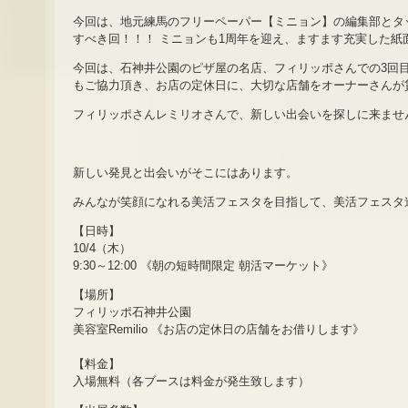
今回は、地元練馬のフリーペーパー【ミニョン】の編集部とタ
すべき回！！！ ミニョンも1周年を迎え、ますます充実した紙
今回は、石神井公園のピザ屋の名店、フィリッポさんでの3回目の開催
もご協力頂き、お店の定休日に、大切な店舗をオーナーさんが
フィリッポさんレミリオさんで、新しい出会いを探しに来ませ
新しい発見と出会いがそこにはあります。
みんなが笑顔になれる美活フェスタを目指して、美活フェスタ
【日時】
10/4（木）
9:30～12:00 《朝の短時間限定 朝活マーケット》
【場所】
フィリッポ石神井公園
美容室Remilio 《お店の定休日の店舗をお借りします》
【料金】
入場無料（各ブースは料金が発生致します）