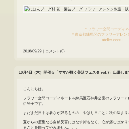
＊フラワー空間コーディ
＊東京都練馬区のフラワーアレン
atelier-ecoru
2018/09/29｜
コメント(0)
10月4日（木）開催☆「ママが輝く美活フェスタ vol.7」出展しま
こんにちは。
フラワー空間コーディネート＆練馬区石神井公園のフラワーア
伊登子です。
まだまだ日中は暑さが残るものの、やはり日ごとに秋の深まり
夏からの度重なる自然災害にはなす術もなく、心が痛むばかり
ることを願ってやみません。。。