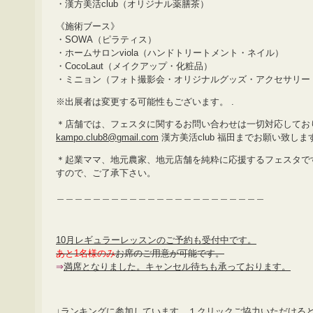
・漢方美活club（オリジナル薬膳茶）
《施術ブース》
・SOWA（ピラティス）
・ホームサロンviola（ハンドトリートメント・ネイル）
・CocoLaut（メイクアップ・化粧品）
・ミニョン（フォト撮影会・オリジナルグッズ・アクセサリー
※出展者は変更する可能性もございます。 .
＊店舗では、フェスタに関するお問い合わせは一切対応してお
kampo.club8@gmail.com
漢方美活club 福田までお願い致しま
＊起業ママ、地元農家、地元店舗を純粋に応援するフェスタで
すので、ご了承下さい。
＿＿＿＿＿＿＿＿＿＿＿＿＿＿＿＿＿＿＿＿＿＿＿
10月レギュラーレッスンのご予約も受付中です。
あと1名様のみ
お席のご用意が可能です。
⇒
満席となりました。キャンセル待ちも承っております。
↓ランキングに参加しています。１クリックご協力いただける