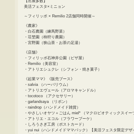
【出展多数】
美活フェスタ×ミニョン
～フィリッポ × Remilio 2店舗同時開催～
《農家》
・白石農園（練馬野菜）
・荘埜園（柿狩り農園）
・宮野園（狭山茶・お茶の足湯）
《店舗》
・フィリッポ石神井公園（ピザ屋）
・Remilio（美容室）
・アトリエシュクレ（シフォン・焼き菓子）
《起業ママ》《販売ブース》
・salvia （ハーバリウム）
・アトリエヴェール（アロマキャンドル）
・tocotoco （アクセサリー）
・garlandsaya （リボン）
・raindrop（ハンドメイド雑貨）
・やさしいオヤツ＋ごはん miel* （マクロビオティックスイ
・アトリエ・エコル（フラワーブーケ）
・しろうさぎ工房（ポストカード）
・yui nui（ハンドメイドママバック）【美活フェスタ限定デザ