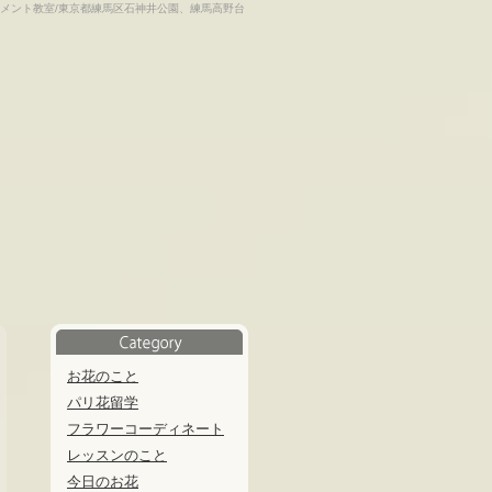
メント教室/東京都練馬区石神井公園、練馬高野台
お花のこと
パリ花留学
フラワーコーディネート
レッスンのこと
今日のお花