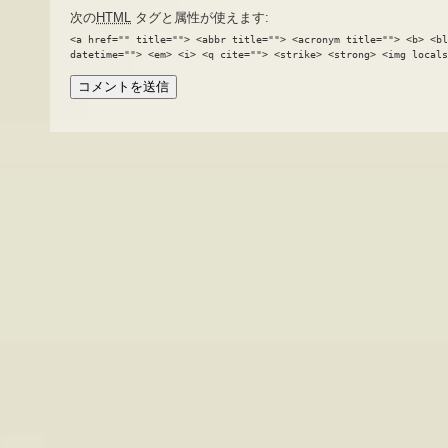
次の
HTML
タグと属性が使えます:
<a href="" title=""> <abbr title=""> <acronym title=""> <b> <bl
datetime=""> <em> <i> <q cite=""> <strike> <strong> <img locals