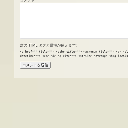
コメント
次の
HTML
タグと属性が使えます:
<a href="" title=""> <abbr title=""> <acronym title=""> <b> <bl
datetime=""> <em> <i> <q cite=""> <strike> <strong> <img locals