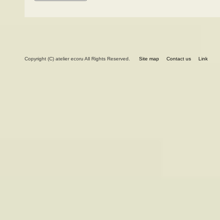
Copyright (C) atelier ecoru All Rights Reserved.
Site map
Contact us
Link